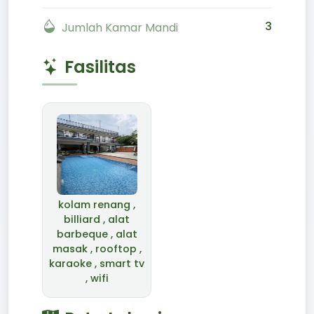
3
Jumlah Kamar Mandi
Fasilitas
kolam renang ,
billiard , alat
barbeque , alat
masak , rooftop ,
karaoke , smart tv
, wifi