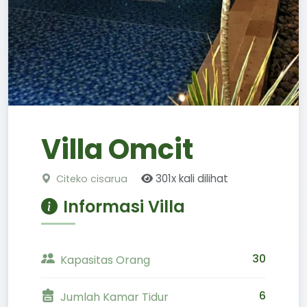
Villa Omcit
301x kali dilihat
Citeko cisarua
Informasi Villa
30
Kapasitas Orang
6
Jumlah Kamar Tidur