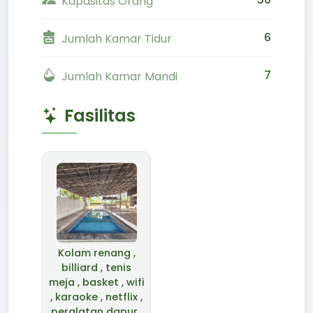
Kapasitas Orang
6
Jumlah Kamar Tidur
7
Jumlah Kamar Mandi
Fasilitas
Kolam renang ,
billiard , tenis
meja , basket , wifi
, karaoke , netflix ,
peralatan dapur ,